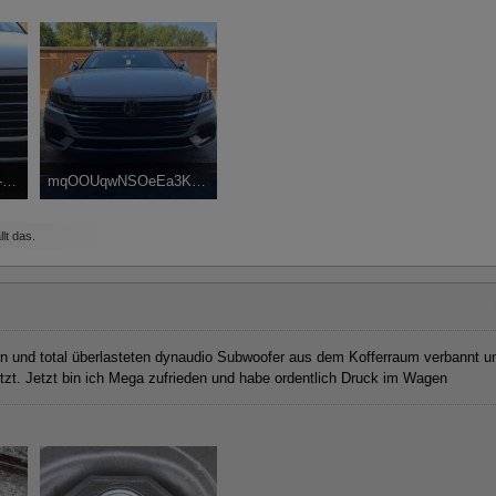
8-ADB8-F61C3DDE28ED.jpg
mqOOUqwNSOeEa3KXy+6BUg.jpg
4 mal angesehen
183 kB, 800×600, 5.710 mal angesehen
lt das.
 und total überlasteten dynaudio Subwoofer aus dem Kofferraum verbannt u
tzt. Jetzt bin ich Mega zufrieden und habe ordentlich Druck im Wagen