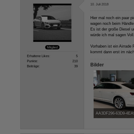
10. Juli 2018
Hier mal noch ein paar p
wagen noch beim Händler
Es ist der große Diesel 
würde ich mal sagen Voll
Vorhaben ist ein Airrade
Mitglied
kommt dann erst im näch
Erhaltene Likes
5
Punkte
210
Bilder
Beiträge
39
AA3DF296-63D9-4EA
159,61 kB, 800×450, 7.11