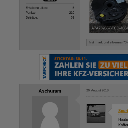
Erhaltene Likes
5
Punkte
210
Beiträge
39
A7A78966-6FCD-4684
241,68 kB, 800×450, 5.28
first_mark und silverman73 g
Aschuram
20. August 2018
Spurt
Heute
Koffe