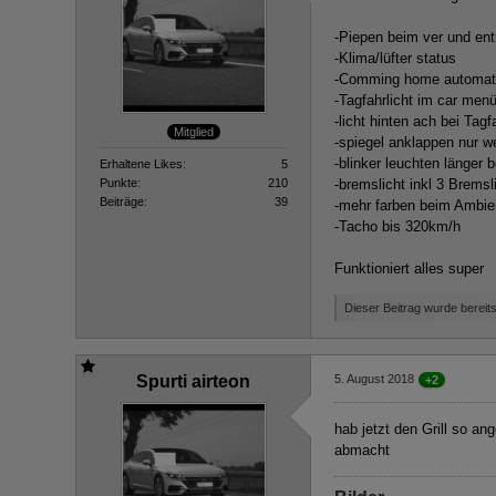
-Piepen beim ver und ent
-Klima/lüfter status
-Comming home automat
-Tagfahrlicht im car menü
-licht hinten ach bei Tagfa
Mitglied
-spiegel anklappen nur 
-blinker leuchten länger 
Erhaltene Likes
5
Punkte
210
-bremslicht inkl 3 Brems
Beiträge
39
-mehr farben beim Ambien
-Tacho bis 320km/h
Funktioniert alles super
Dieser Beitrag wurde bereits 
Spurti airteon
5. August 2018
+2
hab jetzt den Grill so a
abmacht