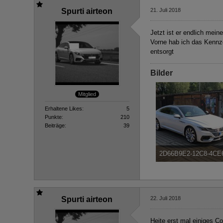
Spurti airteon
21. Juli 2018
Jetzt ist er endlich mein
Vorne hab ich das Kennze
entsorgt
Bilder
Mitglied
Erhaltene Likes
5
Punkte
210
Beiträge
39
2D66B9E2-12C8-4CE
174,15 kB, 800×450, 5.94
Spurti airteon
22. Juli 2018
Heite erst mal einiges Co