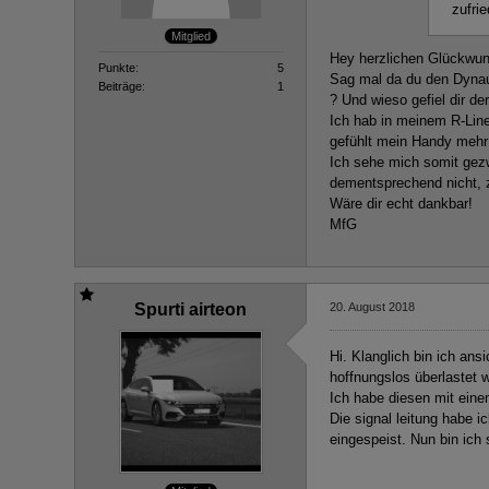
zufri
Mitglied
Hey herzlichen Glückwun
Punkte
5
Sag mal da du den Dynau
Beiträge
1
? Und wieso gefiel dir de
Ich hab in meinem R-Liner
gefühlt mein Handy mehr 
Ich sehe mich somit gez
dementsprechend nicht, z
Wäre dir echt dankbar!
MfG
Spurti airteon
20. August 2018
Hi. Klanglich bin ich ans
hoffnungslos überlastet w
Ich habe diesen mit eine
Die signal leitung habe 
eingespeist. Nun bin ich 