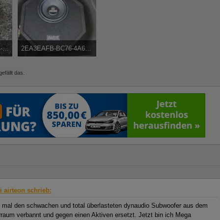
-817D-6DEF0C0F1D76.jpeg
2EA3EAFB-BC76-4A62-8DD6-8A5324EB5F3A.jpeg
9 mal angesehen
174,06 kB, 800×450, 5.424 mal angesehen
efällt das.
i airteon schrieb:
 mal den schwachen und total überlasteten dynaudio Subwoofer aus dem
rraum verbannt und gegen einen Aktiven ersetzt. Jetzt bin ich Mega