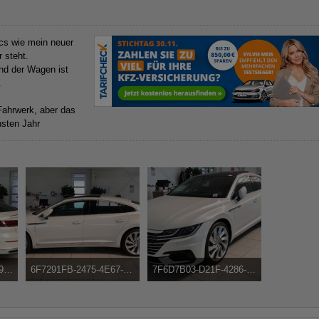
ics wie mein neuer
 steht.
und der Wagen ist
.
 Fahrwerk, aber das
sten Jahr
9-BB0B-51FABEA38D81.jpeg
6F7291FB-2475-4E67-BDA7-7D4A186738EC.jpeg
7F6D7B03-D21F-4286-A51E-A7F34CAE
3 mal angesehen
153,62 kB, 800×450, 5.986 mal angesehen
171,06 kB, 800×450, 6.423 mal angesehen