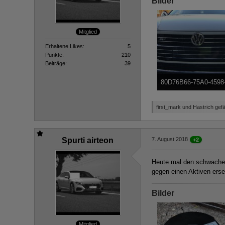
Bilder
Mitglied
Erhaltene Likes
5
Punkte
210
Beiträge
39
80D76B66-75A0-459
129,58 kB, 800×450, 5.99
first_mark und Hastrich gefäl
Spurti airteon
7. August 2018
+2
Heute mal den schwachen
gegen einen Aktiven erse
Bilder
Mitglied