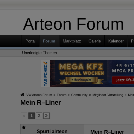
Arteon Forum
Portal
Forum
Marktplatz
Galerie
Kalender
P
Unerledigte Themen
VW Arteon Forum
»
Forum
»
Community
»
Mitglieder-Vorstellung
»
Mei
Mein R–Liner
1
2
Spurti airteon
Mein R–Liner