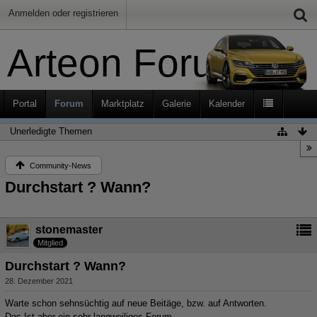
Anmelden oder registrieren
Arteon Forum
Portal
Forum
Marktplatz
Galerie
Kalender
Unerledigte Themen
Community-News
Durchstart ? Wann?
stonemaster
Mitglied
Durchstart ? Wann?
28. Dezember 2021
Warte schon sehnsüchtig auf neue Beitäge, bzw. auf Antworten.
Das Ist aber ein sehr langweiliges Forum.