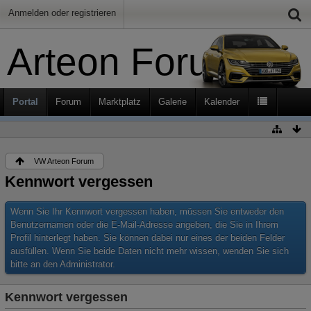
Anmelden oder registrieren
Arteon Forum
Portal
Forum
Marktplatz
Galerie
Kalender
VW Arteon Forum
Kennwort vergessen
Wenn Sie Ihr Kennwort vergessen haben, müssen Sie entweder den
Benutzernamen oder die E-Mail-Adresse angeben, die Sie in Ihrem
Profil hinterlegt haben. Sie können dabei nur eines der beiden Felder
ausfüllen. Wenn Sie beide Daten nicht mehr wissen, wenden Sie sich
bitte an den Administrator.
Kennwort vergessen