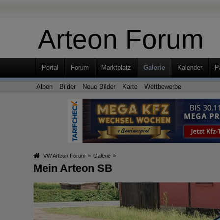
Arteon Forum
Portal
Forum
Marktplatz
Galerie
Kalender
P
Alben
Bilder
Neue Bilder
Karte
Wettbewerbe
VW Arteon Forum
»
Galerie
»
Mein Arteon SB