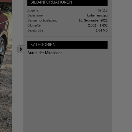
BILD-INFORMATIONEN
Zugriffe
62.112
Dateiname
Unbenannt.jpg
Datum hochgeladen
16. September 2021
Bildmaße
2.552 × 1.632
Dateigröße
1,84 MB
KATEGORIEN
Autos der Mitglieder