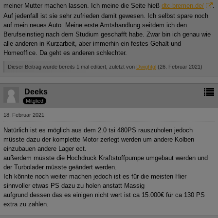
meiner Mutter machen lassen. Ich meine die Seite hieß
dtc-bremen.de/
.
Auf jedenfall ist sie sehr zufrieden damit gewesen. Ich selbst spare noch
auf mein neues Auto. Meine erste Amtshandlung seitdem ich den
Berufseinstieg nach dem Studium geschafft habe. Zwar bin ich genau wie
alle anderen in Kurzarbeit, aber immerhin ein festes Gehalt und
Homeoffice. Da geht es anderen schlechter.
Dieser Beitrag wurde bereits 1 mal editiert, zuletzt von
Dwightgl
(
26. Februar 2021
)
Deeks
Mitglied
18. Februar 2021
Natürlich ist es möglich aus dem 2.0 tsi 480PS rauszuholen jedoch
müsste dazu der komplette Motor zerlegt werden um andere Kolben
einzubauen andere Lager ect.
außerdem müsste die Hochdruck Kraftstoffpumpe umgebaut werden und
der Turbolader müsste geändert werden.
Ich könnte noch weiter machen jedoch ist es für die meisten Hier
sinnvoller etwas PS dazu zu holen anstatt Massig
aufgrund dessen das es einigen nicht wert ist ca 15.000€ für ca 130 PS
extra zu zahlen.