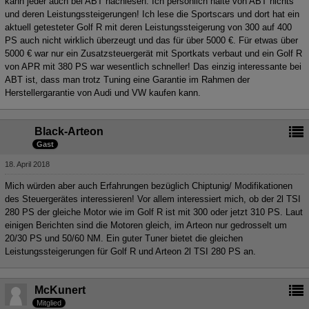
kann jeder auch bei ABT nachlesen. Ich persönlich halte von ABT nichts
und deren Leistungssteigerungen! Ich lese die Sportscars und dort hat ein
aktuell getesteter Golf R mit deren Leistungssteigerung von 300 auf 400
PS auch nicht wirklich überzeugt und das für über 5000 €. Für etwas über
5000 € war nur ein Zusatzsteuergerät mit Sportkats verbaut und ein Golf R
von APR mit 380 PS war wesentlich schneller! Das einzig interessante bei
ABT ist, dass man trotz Tuning eine Garantie im Rahmen der
Herstellergarantie von Audi und VW kaufen kann.
Black-Arteon
Gast
18. April 2018
Mich würden aber auch Erfahrungen bezüglich Chiptunig/ Modifikationen
des Steuergerätes interessieren! Vor allem interessiert mich, ob der 2l TSI
280 PS der gleiche Motor wie im Golf R ist mit 300 oder jetzt 310 PS. Laut
einigen Berichten sind die Motoren gleich, im Arteon nur gedrosselt um
20/30 PS und 50/60 NM. Ein guter Tuner bietet die gleichen
Leistungssteigerungen für Golf R und Arteon 2l TSI 280 PS an.
McKunert
Mitglied