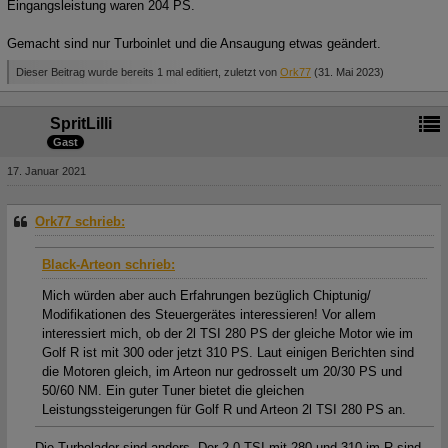
Eingangsleistung waren 204 PS.
Gemacht sind nur Turboinlet und die Ansaugung etwas geändert.
Dieser Beitrag wurde bereits 1 mal editiert, zuletzt von
Ork77
(
31. Mai 2023
)
SpritLilli
Gast
17. Januar 2021
Ork77 schrieb:
Black-Arteon schrieb:
Mich würden aber auch Erfahrungen bezüglich Chiptunig/
Modifikationen des Steuergerätes interessieren! Vor allem
interessiert mich, ob der 2l TSI 280 PS der gleiche Motor wie im
Golf R ist mit 300 oder jetzt 310 PS. Laut einigen Berichten sind
die Motoren gleich, im Arteon nur gedrosselt um 20/30 PS und
50/60 NM. Ein guter Tuner bietet die gleichen
Leistungssteigerungen für Golf R und Arteon 2l TSI 280 PS an.
Die Turbolader sind anders. Der 2.0 TSI mit 280 und 310 im R sind