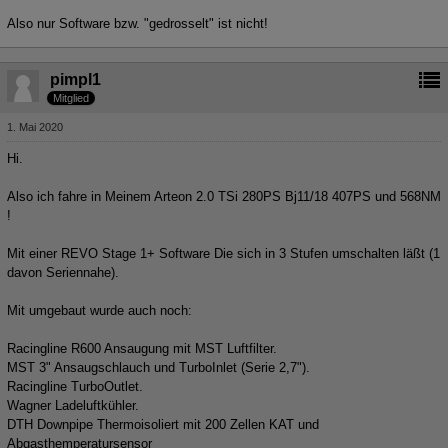
Also nur Software bzw. "gedrosselt" ist nicht!
pimpl1
Mitglied
1. Mai 2020
Hi.
Also ich fahre in Meinem Arteon 2.0 TSi 280PS Bj11/18 407PS und 568NM
!
Mit einer REVO Stage 1+ Software Die sich in 3 Stufen umschalten läßt (1
davon Seriennahe).
Mit umgebaut wurde auch noch:
Racingline R600 Ansaugung mit MST Luftfilter.
MST 3" Ansaugschlauch und TurboInlet (Serie 2,7").
Racingline TurboOutlet.
Wagner Ladeluftkühler.
DTH Downpipe Thermoisoliert mit 200 Zellen KAT und
Abgasthemperatursensor