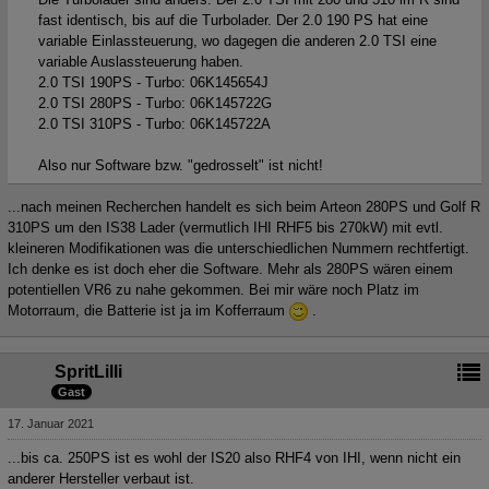
fast identisch, bis auf die Turbolader. Der 2.0 190 PS hat eine
variable Einlassteuerung, wo dagegen die anderen 2.0 TSI eine
variable Auslassteuerung haben.
2.0 TSI 190PS - Turbo: 06K145654J
2.0 TSI 280PS - Turbo: 06K145722G
2.0 TSI 310PS - Turbo: 06K145722A
Also nur Software bzw. "gedrosselt" ist nicht!
...nach meinen Recherchen handelt es sich beim Arteon 280PS und Golf R
310PS um den IS38 Lader (vermutlich IHI RHF5 bis 270kW) mit evtl.
kleineren Modifikationen was die unterschiedlichen Nummern rechtfertigt.
Ich denke es ist doch eher die Software. Mehr als 280PS wären einem
potentiellen VR6 zu nahe gekommen. Bei mir wäre noch Platz im
Motorraum, die Batterie ist ja im Kofferraum
.
SpritLilli
Gast
17. Januar 2021
...bis ca. 250PS ist es wohl der IS20 also RHF4 von IHI, wenn nicht ein
anderer Hersteller verbaut ist.