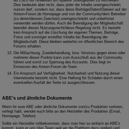
wir Euch nur hinweisen um spätere Streitigkeiten zu vermeiden.
Dies bedeutet aber nicht, dass jeder die Inhalte uneingeschränkt
nutzen darf, sondern nur, dass diese Beiträge/Daten/Dateien auf der
Arteon-Forum.de Homepage und von der Community/dem Betreiber
(zu deren/dessen Zwecken) uneingeschränkt und unbefristet
verwendet werden dürfen. Auch die Beendigung der Mitgliedschaft
beendet dieses Nutzungsrecht/diese Regelung nicht. Es besteht
kein Anspruch auf die Löschung der eigenen Themen, Beiträge,
Fotos und sonstiger erstellter Inhalte bei Beendigung der
Mitgliedschaft. Diese bleiben weiterhin im öffentlichen Bereich des
Forums erhalten.
Die Mißachtung, Zuwiderhandlung, bzw. Verstoss gegen einen oder
mehrerer dieser Punkte kann zum Ausschluß aus der Community
führen und somit zur Sperrung des Accounts. Dies liegt im
Ermessen des Arteon-Forum.de-Team.
Ein Anspruch auf Verfügbarkeit, Nutzbarkeit und Nutzung dieser
Internetseite besteht nicht. Eine Haftung für Schäden durch einen
eventuellen Ausfall der Seite ist ausgeschlossen.
ABE's und ähnliche Dokumente
Wenn ihr eure ABE oder ähnliche Dokumente von/zu Produkten verloren,
verlegt habt, wendet euch bitte an den Hersteller des Produktes (Email,
Homepage, Telefon)
Sollte ein Hersteller mitbekommen, dass man hier so einfach an ABE's
kommt, kann er uns (das Team weil wir die Plattform dazu stellen) und