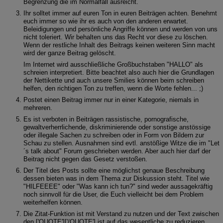
Begrenzung die im Normalfall ausreicht.
Ihr solltet immer auf euren Ton in euren Beiträgen achten. Benehmt
euch immer so wie ihr es auch von den anderen erwartet.
Beleidigungen und persönliche Angriffe können und werden von uns
nicht toleriert. Wir behalten uns das Recht vor diese zu löschen.
Wenn der restliche Inhalt des Beitrags keinen weiteren Sinn macht
wird der ganze Beitrag gelöscht.
Im Internet wird ausschließliche Großbuchstaben "HALLO" als
schreien interpretiert. Bitte beachtet also auch hier die Grundlagen
der Nettikette und auch unsere Smilies können beim schreiben
helfen, den richtigen Ton zu treffen, wenn die Worte fehlen... ;)
Postet einen Beitrag immer nur in einer Kategorie, niemals in
mehreren.
Es ist verboten in Beiträgen rassistische, pornografische,
gewaltverherrlichende, diskriminierende oder sonstige anstössige
oder illegale Sachen zu schreiben oder in Form von Bildern zur
Schau zu stellen. Ausnahmen sind evtl. anstößige Witze die im "Let
´s talk about" Forum geschrieben werden. Aber auch hier darf der
Beitrag nicht gegen das Gesetz verstoßen.
Der Titel des Posts sollte eine möglichst genaue Beschreibung
dessen bieten was in dem Thema zur Diskussion steht. Titel wie
"HILFEEEE" oder "Was kann ich tun?" sind weder aussagekräftig
noch sinnvoll für die User, die Euch vielleicht bei dem Problem
weiterhelfen können.
Die Zitat-Funktion ist mit Verstand zu nutzen und der Text zwischen
den ['QUOTE']['/QUOTE'] ist auf das wesentliche zu reduzieren,