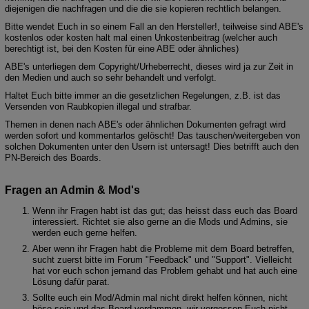
diejenigen die nachfragen und die die sie kopieren rechtlich belangen.
Bitte wendet Euch in so einem Fall an den Hersteller!, teilweise sind ABE's
kostenlos oder kosten halt mal einen Unkostenbeitrag (welcher auch
berechtigt ist, bei den Kosten für eine ABE oder ähnliches)
ABE's unterliegen dem Copyright/Urheberrecht, dieses wird ja zur Zeit in
den Medien und auch so sehr behandelt und verfolgt.
Haltet Euch bitte immer an die gesetzlichen Regelungen, z.B. ist das
Versenden von Raubkopien illegal und strafbar.
Themen in denen nach ABE's oder ähnlichen Dokumenten gefragt wird
werden sofort und kommentarlos gelöscht! Das tauschen/weitergeben von
solchen Dokumenten unter den Usern ist untersagt! Dies betrifft auch den
PN-Bereich des Boards.
Fragen an Admin & Mod's
Wenn ihr Fragen habt ist das gut; das heisst dass euch das Board
interessiert. Richtet sie also gerne an die Mods und Admins, sie
werden euch gerne helfen.
Aber wenn ihr Fragen habt die Probleme mit dem Board betreffen,
sucht zuerst bitte im Forum "Feedback" und "Support". Vielleicht
hat vor euch schon jemand das Problem gehabt und hat auch eine
Lösung dafür parat.
Sollte euch ein Mod/Admin mal nicht direkt helfen können, nicht
böse sein und das Board verdammen, wir vergessen Euch nicht