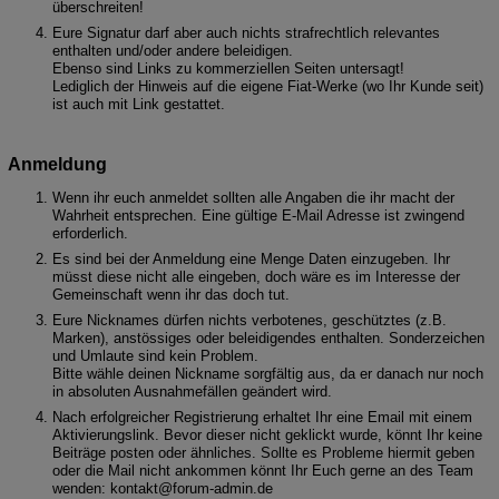
überschreiten!
Eure Signatur darf aber auch nichts strafrechtlich relevantes
enthalten und/oder andere beleidigen.
Ebenso sind Links zu kommerziellen Seiten untersagt!
Lediglich der Hinweis auf die eigene Fiat-Werke (wo Ihr Kunde seit)
ist auch mit Link gestattet.
Anmeldung
Wenn ihr euch anmeldet sollten alle Angaben die ihr macht der
Wahrheit entsprechen. Eine gültige E-Mail Adresse ist zwingend
erforderlich.
Es sind bei der Anmeldung eine Menge Daten einzugeben. Ihr
müsst diese nicht alle eingeben, doch wäre es im Interesse der
Gemeinschaft wenn ihr das doch tut.
Eure Nicknames dürfen nichts verbotenes, geschütztes (z.B.
Marken), anstössiges oder beleidigendes enthalten. Sonderzeichen
und Umlaute sind kein Problem.
Bitte wähle deinen Nickname sorgfältig aus, da er danach nur noch
in absoluten Ausnahmefällen geändert wird.
Nach erfolgreicher Registrierung erhaltet Ihr eine Email mit einem
Aktivierungslink. Bevor dieser nicht geklickt wurde, könnt Ihr keine
Beiträge posten oder ähnliches. Sollte es Probleme hiermit geben
oder die Mail nicht ankommen könnt Ihr Euch gerne an des Team
wenden: kon
takt@for
um-ad
min.de