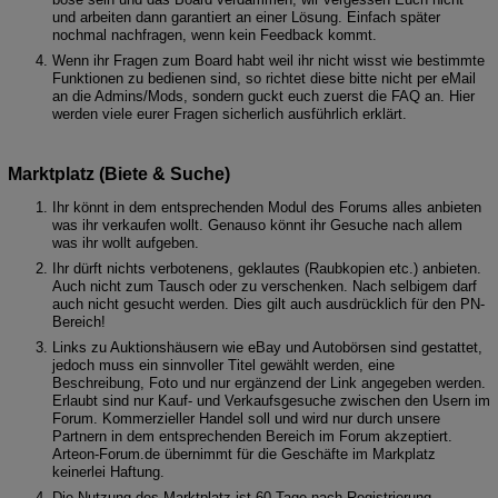
und arbeiten dann garantiert an einer Lösung. Einfach später
nochmal nachfragen, wenn kein Feedback kommt.
Wenn ihr Fragen zum Board habt weil ihr nicht wisst wie bestimmte
Funktionen zu bedienen sind, so richtet diese bitte nicht per eMail
an die Admins/Mods, sondern guckt euch zuerst die FAQ an. Hier
werden viele eurer Fragen sicherlich ausführlich erklärt.
Marktplatz (Biete & Suche)
Ihr könnt in dem entsprechenden Modul des Forums alles anbieten
was ihr verkaufen wollt. Genauso könnt ihr Gesuche nach allem
was ihr wollt aufgeben.
Ihr dürft nichts verbotenens, geklautes (Raubkopien etc.) anbieten.
Auch nicht zum Tausch oder zu verschenken. Nach selbigem darf
auch nicht gesucht werden. Dies gilt auch ausdrücklich für den PN-
Bereich!
Links zu Auktionshäusern wie eBay und Autobörsen sind gestattet,
jedoch muss ein sinnvoller Titel gewählt werden, eine
Beschreibung, Foto und nur ergänzend der Link angegeben werden.
Erlaubt sind nur Kauf- und Verkaufsgesuche zwischen den Usern im
Forum. Kommerzieller Handel soll und wird nur durch unsere
Partnern in dem entsprechenden Bereich im Forum akzeptiert.
Arteon-Forum.de übernimmt für die Geschäfte im Markplatz
keinerlei Haftung.
Die Nutzung des Marktplatz ist 60 Tage nach Registrierung