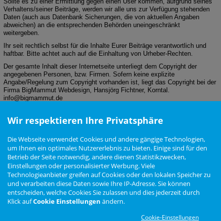
Sollte es zu einer Ermittlung gegen einen User kommen, aufgrund seines
Verhaltens/seiner Beiträge, werden wir alle uns zur Verfügung stehenden
Daten (auch aus Datenbank Sicherungen, die von aktuellen Angaben
abweichen) an die entsprechenden Behörden uneingeschränkt
weitergeben.
Ihr seit rechtlich selbst für die Inhalte Eurer Beiträge verantwortlich und
haftbar. Bitte achtet auch auf die Einhaltung von Urheber-Rechten.
Der gesamte Inhalt dieser Internetseite unterliegt dem Copyright der
angegebenen Personen, bzw. Firmen. Sofern keine explizite
Angabe/Regelung zum Copyright vorhanden ist, liegt das Copyright bei der
Firma BigMammut Webdesign, Hansjörg Fichtner, Korntal.
in
fo@big
mam
mut.de
Wir respektieren Ihre Privatsphäre
(Letzte Änderung: 20. Mai 2017, 13:21)
Die Webseite verwendet Cookies und andere gängige Technologien,
um Ihnen ein optimales Nutzererlebnis zu bieten. Einige sind für den
Betrieb der Seite notwendig, andere dienen Statistikzwecken,
Nutzungsbedingungen
Datenschutzerklärung
Impressum
Newsletter
Einstellungen oder personalisierter Werbung. Viele
Cookie Einstellungen
Technologieanbieter greifen auf Cookies oder den lokalen Speicher zu
und verarbeiten diese Daten sowie Ihre IP-Adresse. Sie können
entscheiden, welche Cookies Sie zulassen und dies jederzeit durch
Klick auf
Cookie Einstellungen
ändern.
Zur Desktop Ansicht wechseln
Cookie-Einstellungen
Das Arteon Forum ist
KEIN
offizielles Angebot der Volkswagen AG