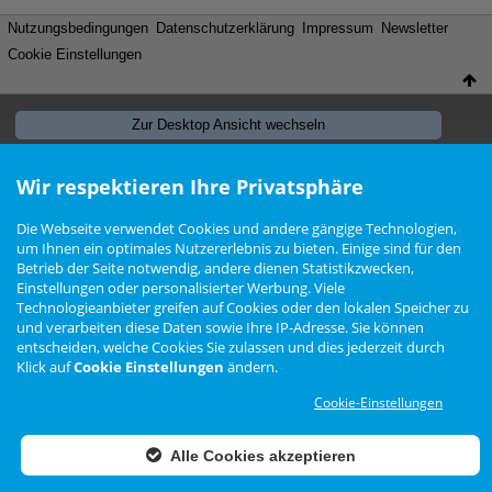
Nutzungsbedingungen
Datenschutzerklärung
Impressum
Newsletter
Cookie Einstellungen
Zur Desktop Ansicht wechseln
Das Arteon Forum ist
KEIN
offizielles Angebot der Volkswagen AG
Wir respektieren Ihre Privatsphäre
Forensoftware: Burning Board®, entwickelt von WoltLab® GmbH
Konzept, Realisierung und Design:
BigMammut Webdesign
Die Webseite verwendet Cookies und andere gängige Technologien,
Werbelink: Dieser Link Platz ist frei!
um Ihnen ein optimales Nutzererlebnis zu bieten. Einige sind für den
Betrieb der Seite notwendig, andere dienen Statistikzwecken,
Einstellungen oder personalisierter Werbung. Viele
Technologieanbieter greifen auf Cookies oder den lokalen Speicher zu
und verarbeiten diese Daten sowie Ihre IP-Adresse. Sie können
entscheiden, welche Cookies Sie zulassen und dies jederzeit durch
Klick auf
Cookie Einstellungen
ändern.
Cookie-Einstellungen
Alle Cookies akzeptieren