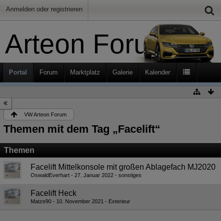
Anmelden oder registrieren
Arteon Forum
Portal
Forum
Marktplatz
Galerie
Kalender
VW Arteon Forum
Themen mit dem Tag „Facelift“
Themen
Facelift Mittelkonsole mit großen Ablagefach MJ2020
OswaldEverhart
27. Januar 2022
sonstiges
Facelift Heck
Matze90
10. November 2021
Exterieur