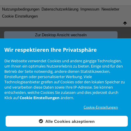
Nutzungsbedingungen
Datenschutzerklärung
Impressum
Newsletter
Cookie Einstellungen
Zur Desktop Ansicht wechseln
Das Arteon Forum ist
KEIN
offizielles Angebot der Volkswagen AG
Wir respektieren Ihre Privatsphäre
Forensoftware: Burning Board®, entwickelt von WoltLab® GmbH
Konzept, Realisierung und Design:
BigMammut Webdesign
Die Webseite verwendet Cookies und andere gängige Technologien,
Werbelink: Dieser Link Platz ist frei!
um Ihnen ein optimales Nutzererlebnis zu bieten. Einige sind für den
Betrieb der Seite notwendig, andere dienen Statistikzwecken,
Einstellungen oder personalisierter Werbung. Viele
Technologieanbieter greifen auf Cookies oder den lokalen Speicher zu
und verarbeiten diese Daten sowie Ihre IP-Adresse. Sie können
entscheiden, welche Cookies Sie zulassen und dies jederzeit durch
Klick auf
Cookie Einstellungen
ändern.
Cookie-Einstellungen
Alle Cookies akzeptieren