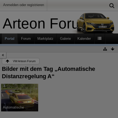
Anmelden oder registrieren
Arteon Forum
Portal
Forum
Marktplatz
Galerie
Kalender
VW Arteon Forum
Bilder mit dem Tag „Automatische
Distanzregelung A“
Automatische Distanzregelung ACC - Offizielles Foto von Volkswagen
Hajö
-
30. Juni 2017
17.227
0
0