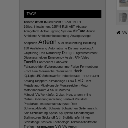
TAGS
#arteon #matt
#kurvenlicht
18 Zoll
190PT
190ps, infotainment
225/45 R18
ABT
Abgase
AirCare
Ablagefach
Active Lighting System
Airride
VW 
Ambiente
Ambientenbeleuchtung
Analoganzeige
Arteon
Anspruch
Audi
Beleuchtung
Belüftung
150
Auslieferung
Automatische Distanzregelung A
Design
Chiptuning
Das Nordderby
Digitalinstrument
Distanzscheiben
Emergency Assist
FAN Video
Facelift
Fahrbericht
Fahrwerk
Fahrzeug-Identifizierungsnumme
Farbe
Formgebung
Heck
Front
Fun
Geräusche
Grenzwerte
Innenraum
IQ.Light LED Scheinwerfer
Industiestaub
LED
Katalog
Klappern
Klimaanlage
LC9X
Licht
Metallstaub
Mittelkonsole
Morsezeichen
Motor
Motorinnenraum A Säule Motorha
Mängel, VW Verkäufer, 2 Liter,
Neu, arteon, r-line
Online-Bedienungsanleitung
Partikel
Preisliste
Proaktives Insassenschutzsyste
Rost
Schwarz-Metallic
Schweiz
Schwächen
Seitenansicht
Sitz
Sitzbelüftung
Spass
Spurplatte
Standfestigkeit
Stil
Stellmotoren
Stickstoff
Stoßdämpfer hinten
Stoßstange
Stärken
Technologie
Telefonschnittstelle
Tuningzene
VW
Treffen
VW Arteon