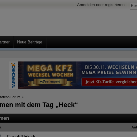
Anmelden oder registrieren
artner
Neue Beiträge
Arteon Forum
»
men mit dem Tag „Heck“
men
a
An
Facelift Heck