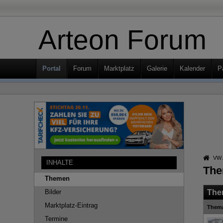
Arteon Forum
Portal
Forum
Marktplatz
Galerie
Kalender
P
VW 
INHALTE
The
Themen
Bilder
The
Marktplatz-Eintrag
Them
Termine