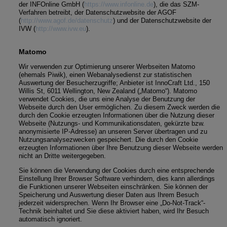
der INFOnline GmbH (
https://www.infonline.de
), die das SZM-
Verfahren betreibt, der Datenschutzwebsite der AGOF
(
http://www.agof.de/datenschutz
) und der Datenschutzwebsite der
IVW (
http://www.ivw.eu
).
Matomo
Wir verwenden zur Optimierung unserer Werbseiten Matomo
(ehemals Piwik), einen Webanalysedienst zur statistischen
Auswertung der Besucherzugriffe; Anbieter ist InnoCraft Ltd., 150
Willis St, 6011 Wellington, New Zealand („Matomo“). Matomo
verwendet Cookies, die uns eine Analyse der Benutzung der
Webseite durch den User ermöglichen. Zu diesem Zweck werden die
durch den Cookie erzeugten Informationen über die Nutzung dieser
Webseite (Nutzungs- und Kommunikationsdaten, gekürzte bzw.
anonymisierte IP-Adresse) an unseren Server übertragen und zu
Nutzungsanalysezwecken gespeichert. Die durch den Cookie
erzeugten Informationen über Ihre Benutzung dieser Webseite werden
nicht an Dritte weitergegeben.
Sie können die Verwendung der Cookies durch eine entsprechende
Einstellung Ihrer Browser Software verhindern, dies kann allerdings
die Funktionen unserer Webseiten einschränken. Sie können der
Speicherung und Auswertung dieser Daten aus Ihrem Besuch
jederzeit widersprechen. Wenn Ihr Browser eine „Do-Not-Track“-
Technik beinhaltet und Sie diese aktiviert haben, wird Ihr Besuch
automatisch ignoriert.