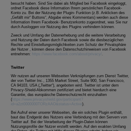
besucht haben. Sind Sie dabei als Mitglied bei Facebook eingeloggt,
ordnet Facebook diese Information Ihrem persönlichen Facebook-
Konto zu. Bei der Nutzung der Plugin- Funktion (z.B. Anklicken des
„Gefällt mir“ Buttons“, Abgabe eines Kommentars) werden auch diese
Information Ihrem Facebook- Benutzerkonto zugeordnet, was Sie nur
durch Ausloggen vor Nutzung des Plugins verhindern können.
Zweck und Umfang der Datenerhebung und die weitere Verarbeitung
und Nutzung der Daten durch Facebook sowie die diesbezüglichen
Rechte und Einstellungsmöglichkeiten zum Schutz der Privatsphäre
der Nutzer , können diese den Datenschutzhinweisen von Facebook
entnehmen:
https://www.facebook.com/about/privacy/
.
Twitter
Wir nutzen auf unseren Webseiten Verknüpfungen zum Dienst Twitter,
der von Twitter Inc., 1355 Market Street, Suite 900, San Francisco,
CA 94103, USA („Twitter“), angeboten wird. Twitter ist unter dem
Privacy-Shield-Abkommen zertifiziert und bietet hierdurch eine
Garantie, das europäische Datenschutzrecht einzuhalten
(
https://www.privacyshield.gov/participant?
id=a2zt0000000TORzAAO&status=Active
).
Bei Aufruf einer unserer Webseiten, die ein solches Plugin enthält,
baut das Endgerät des Nutzers eine Verbindung mit den Servern von
Twitter auf. Bei der Verarbeitung der Plugin-Daten können
Nutzungsprofile der Nutzer erstellt werden. Auf den exakten Umfang