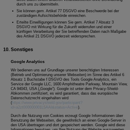
durch uns zu übermitteln.
Sie können gem. Artikel 77 DSGVO eine Beschwerde bei der
zuständigen Aufsichtsbehörde einreichen.
Erteilte Einwilligungen können Sie gem. Artikel 7 Absatz 3
DSGVO mit Wirkung für die Zukunft widerrufen und einer
künftigen Verarbeitung der Sie betreffenden Daten nach Maßgabe
des Artikel 21 DSGVO jederzeit widersprechen.
Sonstiges
Google Analytics
Wir bedienen uns auf Grundlage unserer berechtigten Interessen
(Betrieb und Optimierung unserer Webseiten) im Sinne des Artikel 6
Absatz 1 Buchstabe f DSGVO des Tools Google Analytics, ein
Service der Google LLC, 1600 Amphitheatre Parkway, Mountain View,
CA 94043, USA („Google“). Google ist unter dem Privacy-Shield-
Abkommen zertifiziert, es wird garantiert, dass das europäische
Datenschutzrecht eingehalten wird
(
https://www.privacyshield.gov/participant?
id=a2zt000000001L5AAI&status=Active
).
Durch die Nutzung von Cookies erzeugt Google Informationen über
Benutzung der Webseiten, die gewöhnlich an einen Google-Server in
den USA übertragen und dort gespeichert werden. Google wird diese
Informationen benutzen, um Ihre Nutzung der Website auszuwerten,