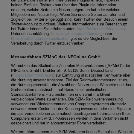
der Daten, die Twitter mit Hilfe dieses Plugins erhebt, haben wir
keinen Einfluss. Twitter kann über das Plugin die Information
erhalten, welche Seiten ein Nutzer aufgerufen hat oder welchen
Mitgliedern der Nutzer folgt. Wenn Sie unsere Seiten aufrufen und
zugleich bei Twitter eingeloggt sind, kann Twitter den Besuch einem
Twitter-Account zuordnen. Weitere Informationen zum Datenschutz
bei Twitter können Sie erfahren unter
https://twitter.com/de/privacy
.
Datenschutzerklärung:
https://twitter.com/de/privacy
, unter
https://twitter.com/personalization
gibt es die Möglichkeit, die
Verarbeitung durch Twitter einzuschränken.
Messverfahren SZMnG der INFOnline GmbH
Wir nutzen das Skalierbare Zentralen Messverfahrens („SZMnG“) der
INFOnline GmbH, Brühler Str. 9, 53119 Bonn, Deutschland
(
https://www.infonline.de
) zur Ermittlung statistischer Kennwerte über
die Nutzung unserer Angebote. Ziel der Reichweitenmessung ist es,
die Nutzungsintensität, die Anzahl der Nutzer einer Webseite und das
Surfverhalten statistisch – auf Basis eines einheitlichen
Standardverfahrens – zu bestimmen und somit marktweit
vergleichbare Werte zu erhalten. Die SZM- Reichweitenmessung
verwendet zur Wiedererkennung von Computersystemen alternativ
entweder einen Cookie mit der Kennung ivwbox.de oder eine Signatur,
die aus verschiedenen automatisch übertragenen Informationen Ihres
Computers erstellt wird. IP-Adressen werden in dem Verfahren nicht
gespeichert und nur in anonymisierter Form verarbeitet.
Weitere Informationen zum SZM-Verfahren finden Sie auf der Website