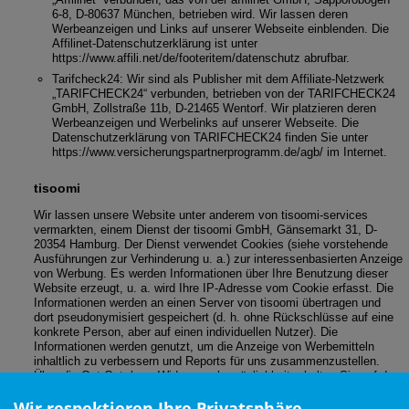
6-8, D-80637 München, betrieben wird. Wir lassen deren
Werbeanzeigen und Links auf unserer Webseite einblenden. Die
Affilinet-Datenschutzerklärung ist unter
https://www.affili.net/de/footeritem/datenschutz
abrufbar.
Tarifcheck24: Wir sind als Publisher mit dem Affiliate-Netzwerk
„TARIFCHECK24“ verbunden, betrieben von der TARIFCHECK24
GmbH, Zollstraße 11b, D-21465 Wentorf. Wir platzieren deren
Werbeanzeigen und Werbelinks auf unserer Webseite. Die
Datenschutzerklärung von TARIFCHECK24 finden Sie unter
https://www.versicherungspartnerprogramm.de/agb/
im Internet.
tisoomi
Wir lassen unsere Website unter anderem von tisoomi-services
vermarkten, einem Dienst der tisoomi GmbH, Gänsemarkt 31, D-
20354 Hamburg. Der Dienst verwendet Cookies (siehe vorstehende
Ausführungen zur Verhinderung u. a.) zur interessenbasierten Anzeige
von Werbung. Es werden Informationen über Ihre Benutzung dieser
Website erzeugt, u. a. wird Ihre IP-Adresse vom Cookie erfasst. Die
Informationen werden an einen Server von tisoomi übertragen und
dort pseudonymisiert gespeichert (d. h. ohne Rückschlüsse auf eine
konkrete Person, aber auf einen individuellen Nutzer). Die
Informationen werden genutzt, um die Anzeige von Werbemitteln
inhaltlich zu verbessern und Reports für uns zusammenzustellen.
Über die Opt-Out- bzw. Widerspruchsmöglichkeit erhalten Sie auf der
Seite der tisoomi-Datenschutzbestimmungen unter der URL
Wir respektieren Ihre Privatsphäre
https://www.tisoomi-services.com/datasecurity
weitere Auskünfte.