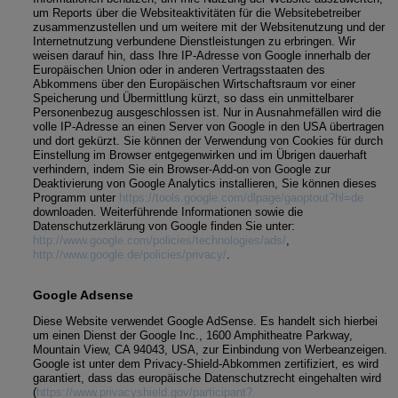
um Reports über die Websiteaktivitäten für die Websitebetreiber
zusammenzustellen und um weitere mit der Websitenutzung und der
Internetnutzung verbundene Dienstleistungen zu erbringen. Wir
weisen darauf hin, dass Ihre IP-Adresse von Google innerhalb der
Europäischen Union oder in anderen Vertragsstaaten des
Abkommens über den Europäischen Wirtschaftsraum vor einer
Speicherung und Übermittlung kürzt, so dass ein unmittelbarer
Personenbezug ausgeschlossen ist. Nur in Ausnahmefällen wird die
volle IP-Adresse an einen Server von Google in den USA übertragen
und dort gekürzt. Sie können der Verwendung von Cookies für durch
Einstellung im Browser entgegenwirken und im Übrigen dauerhaft
verhindern, indem Sie ein Browser-Add-on von Google zur
Deaktivierung von Google Analytics installieren, Sie können dieses
Programm unter
https://tools.google.com/dlpage/gaoptout?hl=de
downloaden. Weiterführende Informationen sowie die
Datenschutzerklärung von Google finden Sie unter:
http://www.google.com/policies/technologies/ads/
,
http://www.google.de/policies/privacy/
.
Google Adsense
Diese Website verwendet Google AdSense. Es handelt sich hierbei
um einen Dienst der Google Inc., 1600 Amphitheatre Parkway,
Mountain View, CA 94043, USA, zur Einbindung von Werbeanzeigen.
Google ist unter dem Privacy-Shield-Abkommen zertifiziert, es wird
garantiert, dass das europäische Datenschutzrecht eingehalten wird
(
https://www.privacyshield.gov/participant?