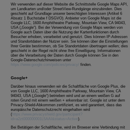
Wir verwenden auf dieser Website die Schnittstelle Google Maps API,
um Landkarten und/oder StreetView-Rundgänge einzubinden. Dies
geschieht auf Grundlage unserer berechtigten Interessen (Artikel 6
Absatz 1 Buchstabe f DSGVO). Anbieter von Google Maps ist die
Google LLC, 1600 Amphitheatre Parkway, Mountain View, CA 94043,
USA („Google“). Bei der Verwendung von Google Maps werden von
Google auch Daten über die Nutzung der Kartenfunktionen durch
Besucher erhoben, verarbeitet und genutzt. Dies können IP-Adressen
und Standortdaten der Nutzer sein. Sie können über die Einstellungen
Ihrer Geräte bestimmen, ob Sie Standortdaten übertragen wollen; dies
geschieht in der Regel nicht ohne Ihre Einwilligung. Informationen
über die Verarbeitung der Daten durch Google können Sie in den
Google-Datenschutzhinweisen unter
https://www.google.com/policies/privacy/
finden.
Google+
Darüber hinaus verwenden wir die Schaltfläche von Google Plus, die
von Google LLC, 1600 Amphitheatre Parkway, Mountain View, CA
94043, USA („Google“) betrieben wird und an einem weißen G auf
roten Grund mit einem weißen + erkennbar ist. Google ist unter dem
Privacy-Shield-Abkommen zertifiziert, es wird garantiert, dass das
europäische Datenschutzrecht eingehalten wird
(
https://www.privacyshield.gov/participant?
id=a2zt000000001L5AAI&status=Active
).
Bei Betätigen der Schaltfläche, wird im Browser eine Verbindung mit