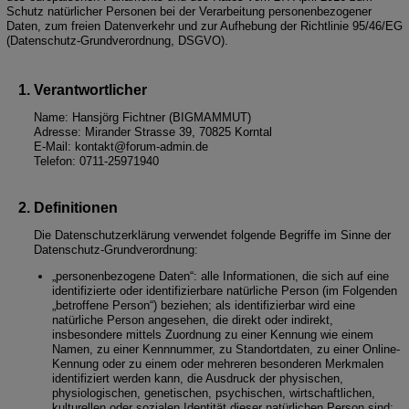
Schutz natürlicher Personen bei der Verarbeitung personenbezogener
Daten, zum freien Datenverkehr und zur Aufhebung der Richtlinie 95/46/EG
(Datenschutz-Grundverordnung, DSGVO).
Verantwortlicher
Name: Hansjörg Fichtner (BIGMAMMUT)
Adresse: Mirander Strasse 39, 70825 Korntal
E-Mail: kon
ta
kt@for
um-ad
min.de
Telefon: 07
11-259
719
40
Definitionen
Die Datenschutzerklärung verwendet folgende Begriffe im Sinne der
Datenschutz-Grundverordnung:
„personenbezogene Daten“: alle Informationen, die sich auf eine
identifizierte oder identifizierbare natürliche Person (im Folgenden
„betroffene Person“) beziehen; als identifizierbar wird eine
natürliche Person angesehen, die direkt oder indirekt,
insbesondere mittels Zuordnung zu einer Kennung wie einem
Namen, zu einer Kennnummer, zu Standortdaten, zu einer Online-
Kennung oder zu einem oder mehreren besonderen Merkmalen
identifiziert werden kann, die Ausdruck der physischen,
physiologischen, genetischen, psychischen, wirtschaftlichen,
kulturellen oder sozialen Identität dieser natürlichen Person sind;