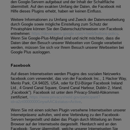
den Google-Servern aufgebaut und der Inhalt der Schaltfläche
übermittelt. Auf den exakten Umfang der Daten, die Facebook mit
Hilfe dieses Plugins erhebt, haben wir keinen Einfluss.
Weitere Informationen zu Umfang und Zweck der Datenverarbeitung
durch Google sowie mögliche Einstellung zum Schutz der
Privatsphäre können Sie den Datenschutzhinweisen von Facebook
entnehmen:
https://developers.google.com/+/web/buttons-policy
.
Wenn Sie Google-Plus-Mitglied sind und nicht möchten, dass die
Daten über den Besuch unserer Webseiten von Google verarbeitet
werden, müssen Sie sich vor Ihrem Besuch unserer Werbseiten bei
Google Plus ausloggen.
Facebook
Auf diesen Internetseiten werden Plugins des sozialen Netzwerks
facebook.com verwendet, das von der Facebook Inc., 1 Hacker Way,
Menlo Park, CA 94025, USA, oder für EU-Bürger Facebook Ireland
Ltd., 4 Grand Canal Square, Grand Canal Harbour, Dublin 2, Irland,
„Facebook"). Facebook ist unter dem Privacy-Shield-Abkommen
zertifiziert,
https://www.privacyshield.gov/participant?
id=a2zt0000000GnywAAC&status=Active
.
Wenn Sie mit einen solchen Plugin versehene Internetseiten unserer
Internetpräsenz aufrufen, wird eine Verbindung zu den Facebook-
Servern hergestellt und dabei das Plugin durch Mitteilung an Ihren
Browser auf der Internetseite dargestellt. Hierdurch wird an den
Facebook- Server übermittelt, welche unserer Internetseiten Sie