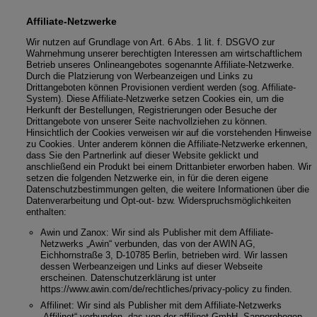
Affiliate-Netzwerke
Wir nutzen auf Grundlage von Art. 6 Abs. 1 lit. f. DSGVO zur
Wahrnehmung unserer berechtigten Interessen am wirtschaftlichem
Betrieb unseres Onlineangebotes sogenannte Affiliate-Netzwerke.
Durch die Platzierung von Werbeanzeigen und Links zu
Drittangeboten können Provisionen verdient werden (sog. Affiliate-
System). Diese Affiliate-Netzwerke setzen Cookies ein, um die
Herkunft der Bestellungen, Registrierungen oder Besuche der
Drittangebote von unserer Seite nachvollziehen zu können.
Hinsichtlich der Cookies verweisen wir auf die vorstehenden Hinweise
zu Cookies. Unter anderem können die Affiliate-Netzwerke erkennen,
dass Sie den Partnerlink auf dieser Website geklickt und
anschließend ein Produkt bei einem Drittanbieter erworben haben. Wir
setzen die folgenden Netzwerke ein, in für die deren eigene
Datenschutzbestimmungen gelten, die weitere Informationen über die
Datenverarbeitung und Opt-out- bzw. Widerspruchsmöglichkeiten
enthalten:
Awin und Zanox: Wir sind als Publisher mit dem Affiliate-
Netzwerks „Awin“ verbunden, das von der AWIN AG,
Eichhornstraße 3, D-10785 Berlin, betrieben wird. Wir lassen
dessen Werbeanzeigen und Links auf dieser Webseite
erscheinen. Datenschutzerklärung ist unter
https://www.awin.com/de/rechtliches/privacy-policy
zu finden.
Affilinet: Wir sind als Publisher mit dem Affiliate-Netzwerks
„Affilinet“ verbunden, das von der affilinet GmbH, Sapporobogen