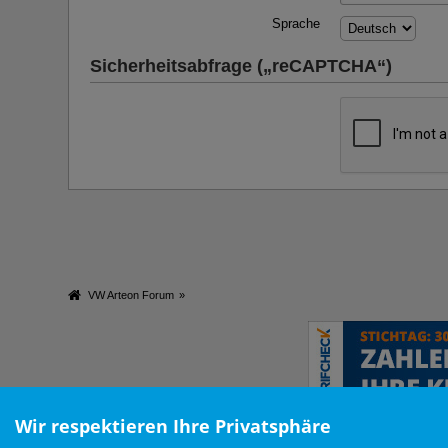
Sprache
Sicherheitsabfrage („reCAPTCHA“)
VW Arteon Forum
»
Wir respektieren Ihre Privatsphäre