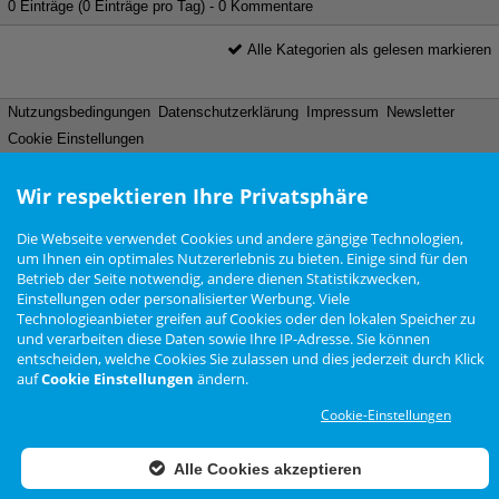
0 Einträge (0 Einträge pro Tag) - 0 Kommentare
Alle Kategorien als gelesen markieren
Nutzungsbedingungen
Datenschutzerklärung
Impressum
Newsletter
Cookie Einstellungen
Wir respektieren Ihre Privatsphäre
Zur Desktop Ansicht wechseln
Die Webseite verwendet Cookies und andere gängige Technologien,
Das Arteon Forum ist
KEIN
offizielles Angebot der Volkswagen AG
um Ihnen ein optimales Nutzererlebnis zu bieten. Einige sind für den
Forensoftware: Burning Board®, entwickelt von WoltLab® GmbH
Betrieb der Seite notwendig, andere dienen Statistikzwecken,
Konzept, Realisierung und Design:
BigMammut Webdesign
Einstellungen oder personalisierter Werbung. Viele
Werbelink: Dieser Link Platz ist frei!
Technologieanbieter greifen auf Cookies oder den lokalen Speicher zu
und verarbeiten diese Daten sowie Ihre IP-Adresse. Sie können
entscheiden, welche Cookies Sie zulassen und dies jederzeit durch Klick
auf
Cookie Einstellungen
ändern.
Cookie-Einstellungen
Alle Cookies akzeptieren