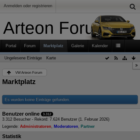
Anmelden oder registrieren
Arteon Forum
Portal
Forum
Marktplatz
Galerie
Kalender
Ungelesene Einträge
Karte
VW Arteon Forum
Marktplatz
Es wurden keine Einträge gefunden.
Benutzer online
3.312
3.312 Besucher - Rekord: 7.624 Benutzer (
1. Februar 2026
)
Legende:
Administratoren
Moderatoren
Partner
Statistik