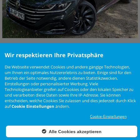
Wir respektieren Ihre Privatsphäre
Teilen
Die Webseite verwendet Cookies und andere gängige Technologien,
um Ihnen ein optimales Nutzererlebnis zu bieten. Einige sind für den
Nutzungsbedingungen
Datenschutzerklärung
Impressum
Newsletter
Betrieb der Seite notwendig, andere dienen Statistikzwecken,
Cookie Einstellungen
Einstellungen oder personalisierter Werbung. Viele
Technologieanbieter greifen auf Cookies oder den lokalen Speicher zu
und verarbeiten diese Daten sowie Ihre IP-Adresse. Sie können
entscheiden, welche Cookies Sie zulassen und dies jederzeit durch Klick
Zur Desktop Ansicht wechseln
auf
Cookie Einstellungen
ändern.
Das Arteon Forum ist
KEIN
offizielles Angebot der Volkswagen AG
Cookie-Einstellungen
Forensoftware: Burning Board®, entwickelt von WoltLab® GmbH
Konzept, Realisierung und Design:
BigMammut Webdesign
Alle Cookies akzeptieren
Werbelink: Dieser Link Platz ist frei!