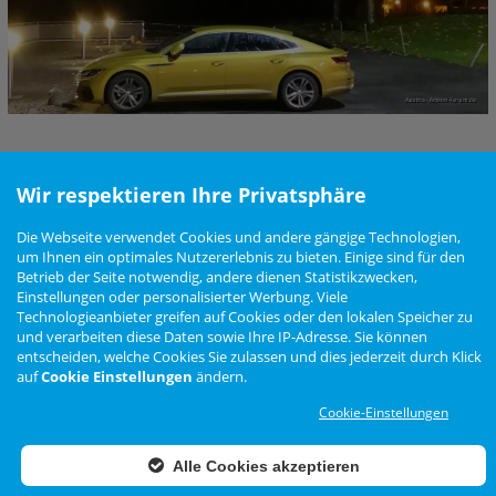
Teilen
Wir respektieren Ihre Privatsphäre
Die Webseite verwendet Cookies und andere gängige Technologien,
Nutzungsbedingungen
Datenschutzerklärung
Impressum
Newsletter
um Ihnen ein optimales Nutzererlebnis zu bieten. Einige sind für den
Cookie Einstellungen
Betrieb der Seite notwendig, andere dienen Statistikzwecken,
Einstellungen oder personalisierter Werbung. Viele
Technologieanbieter greifen auf Cookies oder den lokalen Speicher zu
und verarbeiten diese Daten sowie Ihre IP-Adresse. Sie können
Zur Desktop Ansicht wechseln
entscheiden, welche Cookies Sie zulassen und dies jederzeit durch Klick
auf
Cookie Einstellungen
ändern.
Das Arteon Forum ist
KEIN
offizielles Angebot der Volkswagen AG
Forensoftware: Burning Board®, entwickelt von WoltLab® GmbH
Cookie-Einstellungen
Konzept, Realisierung und Design:
BigMammut Webdesign
Werbelink: Dieser Link Platz ist frei!
Alle Cookies akzeptieren