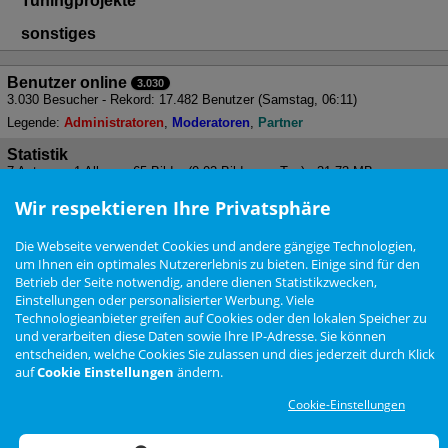
Tuningprojekte
sonstiges
Benutzer online
3.030
3.030 Besucher - Rekord: 17.482 Benutzer (
Samstag, 06:11
)
Legende:
Administratoren
Moderatoren
Partner
Statistik
7 Autoren - 1 Album - 65 Bilder (0,02 Bilder pro Tag) - 31,73 MB
Gesamtgröße - 3 Kommentare
Wir respektieren Ihre Privatsphäre
Alle Bilder als gesehen markieren
Die Webseite verwendet Cookies und andere gängige Technologien,
um Ihnen ein optimales Nutzererlebnis zu bieten. Einige sind für den
Betrieb der Seite notwendig, andere dienen Statistikzwecken,
Nutzungsbedingungen
Datenschutzerklärung
Impressum
Newsletter
Einstellungen oder personalisierter Werbung. Viele
Cookie Einstellungen
Technologieanbieter greifen auf Cookies oder den lokalen Speicher zu
und verarbeiten diese Daten sowie Ihre IP-Adresse. Sie können
entscheiden, welche Cookies Sie zulassen und dies jederzeit durch Klick
Zur Desktop Ansicht wechseln
auf
Cookie Einstellungen
ändern.
Das Arteon Forum ist
KEIN
offizielles Angebot der Volkswagen AG
Cookie-Einstellungen
Forensoftware: Burning Board®, entwickelt von WoltLab® GmbH
Konzept, Realisierung und Design:
BigMammut Webdesign