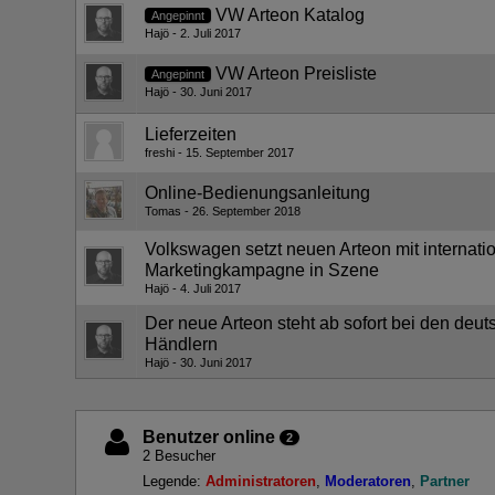
VW Arteon Katalog
Angepinnt
Hajö
2. Juli 2017
VW Arteon Preisliste
Angepinnt
Hajö
30. Juni 2017
Lieferzeiten
freshi
15. September 2017
Online-Bedienungsanleitung
Tomas
26. September 2018
Volkswagen setzt neuen Arteon mit internati
Marketingkampagne in Szene
Hajö
4. Juli 2017
Der neue Arteon steht ab sofort bei den de
Händlern
Hajö
30. Juni 2017
Benutzer online
2
2 Besucher
Legende:
Administratoren
Moderatoren
Partner