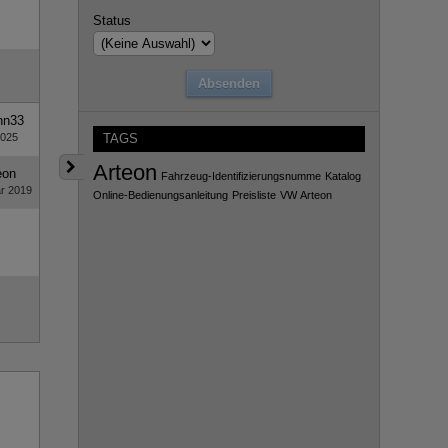
Status
hn33
TAGS
2025
Arteon
eon
Fahrzeug-Identifizierungsnumme
Katalog
r 2019
Online-Bedienungsanleitung
Preisliste
VW Arteon