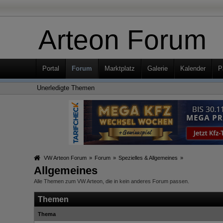
Arteon Forum
Portal
Forum
Marktplatz
Galerie
Kalender
P
Unerledigte Themen
VW Arteon Forum
»
Forum
»
Spezielles & Allgemeines
»
Allgemeines
Alle Themen zum VW Arteon, die in kein anderes Forum passen.
Themen
Thema