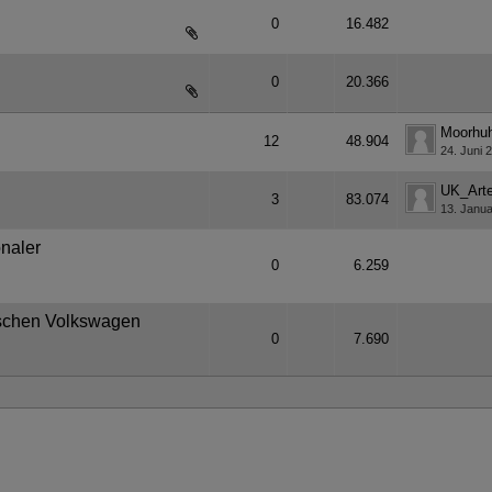
0
16.482
0
20.366
Moorhu
12
48.904
24. Juni 
UK_Art
3
83.074
13. Janua
onaler
0
6.259
utschen Volkswagen
0
7.690