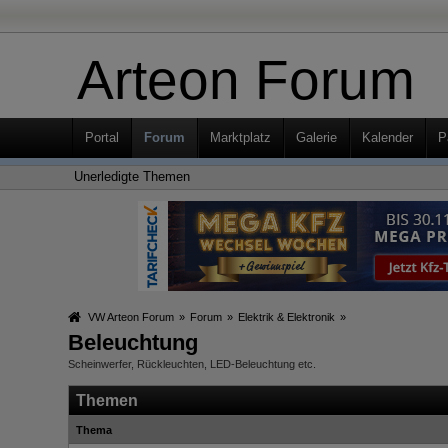
Arteon Forum
Portal
Forum
Marktplatz
Galerie
Kalender
P
Unerledigte Themen
VW Arteon Forum
»
Forum
»
Elektrik & Elektronik
»
Beleuchtung
Scheinwerfer, Rückleuchten, LED-Beleuchtung etc.
Themen
Thema