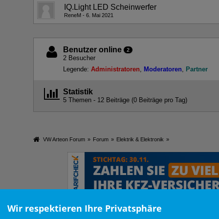
IQ.Light LED Scheinwerfer
ReneM
6. Mai 2021
Benutzer online
2
2 Besucher
Legende:
Administratoren
Moderatoren
Partner
Statistik
5 Themen - 12 Beiträge (0 Beiträge pro Tag)
VW Arteon Forum
»
Forum
»
Elektrik & Elektronik
»
Wir respektieren Ihre Privatsphäre
Nutzungsbedingungen
Datenschutzerklärung
Impressum
Ne