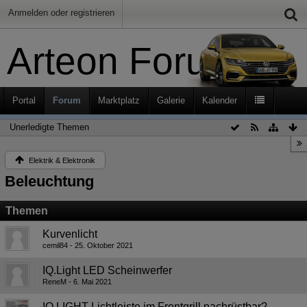
Anmelden oder registrieren
Arteon Forum
Portal
Forum
Marktplatz
Galerie
Kalender
Unerledigte Themen
Elektrik & Elektronik
Beleuchtung
Themen
Kurvenlicht
cemil84
25. Oktober 2021
IQ.Light LED Scheinwerfer
ReneM
6. Mai 2021
IQ.LIGHT Lichtleiste im Frontgrill nachrüstbar?