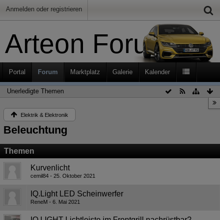
Anmelden oder registrieren
Arteon Forum
Portal
Forum
Marktplatz
Galerie
Kalender
Unerledigte Themen
Elektrik & Elektronik
Beleuchtung
Themen
Kurvenlicht
cemil84
25. Oktober 2021
IQ.Light LED Scheinwerfer
ReneM
6. Mai 2021
IQ.LIGHT Lichtleiste im Frontgrill nachrüstbar?