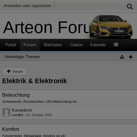
Anmelden oder registrieren
Arteon Forum
Portal
Forum
Marktplatz
Galerie
Kalender
Unerledigte Themen
Forum
Elektrik & Elektronik
Beleuchtung
Scheinwerfer, Rückleuchten, LED-Beleuchtung etc.
Kurvenlicht
cemil84
-
25. Oktober 2021
Komfort
Fensterheber, Klimaanlage, Keyless go etc.