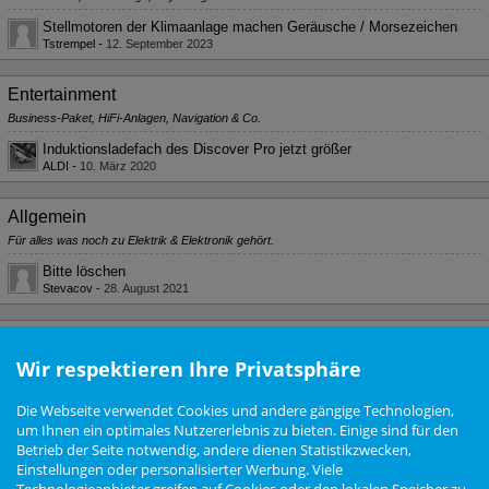
Stellmotoren der Klimaanlage machen Geräusche / Morsezeichen
Tstrempel
-
12. September 2023
Entertainment
Business-Paket, HiFi-Anlagen, Navigation & Co.
Induktionsladefach des Discover Pro jetzt größer
ALDI
-
10. März 2020
Allgemein
Für alles was noch zu Elektrik & Elektronik gehört.
Bitte löschen
Stevacov
-
28. August 2021
Benutzer online
2
2 Besucher
Wir respektieren Ihre Privatsphäre
Legende:
Administratoren
Moderatoren
Partner
Die Webseite verwendet Cookies und andere gängige Technologien,
um Ihnen ein optimales Nutzererlebnis zu bieten. Einige sind für den
Betrieb der Seite notwendig, andere dienen Statistikzwecken,
Nutzungsbedingungen
Datenschutzerklärung
Impressum
Newsletter
Einstellungen oder personalisierter Werbung. Viele
Cookie Einstellungen