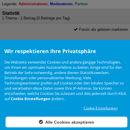
Legende:
Administratoren
Moderatoren
Partner
Statistik
1 Thema - 1 Beitrag (0 Beiträge pro Tag)
Forum als gelesen markieren
Nutzungsbedingungen
Datenschutzerklärung
Impressum
Newsletter
Wir respektieren Ihre Privatsphäre
Cookie Einstellungen
Die Webseite verwendet Cookies und andere gängige Technologien,
um Ihnen ein optimales Nutzererlebnis zu bieten. Einige sind für den
Zur Desktop Ansicht wechseln
Betrieb der Seite notwendig, andere dienen Statistikzwecken,
Einstellungen oder personalisierter Werbung. Viele
Das Arteon Forum ist
KEIN
offizielles Angebot der Volkswagen AG
Technologieanbieter greifen auf Cookies oder den lokalen Speicher zu
Forensoftware: Burning Board®, entwickelt von WoltLab® GmbH
und verarbeiten diese Daten sowie Ihre IP-Adresse. Sie können
Konzept, Realisierung und Design:
BigMammut Webdesign
entscheiden, welche Cookies Sie zulassen und dies jederzeit durch Klick
auf
Cookie Einstellungen
ändern.
Werbelink: Dieser Link Platz ist frei!
Cookie-Einstellungen
Alle Cookies akzeptieren