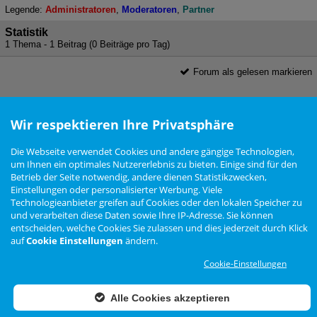
Legende:
Administratoren
Moderatoren
Partner
Statistik
1 Thema - 1 Beitrag (0 Beiträge pro Tag)
Forum als gelesen markieren
Nutzungsbedingungen
Datenschutzerklärung
Impressum
Newsletter
Wir respektieren Ihre Privatsphäre
Cookie Einstellungen
Die Webseite verwendet Cookies und andere gängige Technologien,
um Ihnen ein optimales Nutzererlebnis zu bieten. Einige sind für den
Zur Desktop Ansicht wechseln
Betrieb der Seite notwendig, andere dienen Statistikzwecken,
Einstellungen oder personalisierter Werbung. Viele
Das Arteon Forum ist
KEIN
offizielles Angebot der Volkswagen AG
Technologieanbieter greifen auf Cookies oder den lokalen Speicher zu
Forensoftware: Burning Board®, entwickelt von WoltLab® GmbH
und verarbeiten diese Daten sowie Ihre IP-Adresse. Sie können
Konzept, Realisierung und Design:
BigMammut Webdesign
entscheiden, welche Cookies Sie zulassen und dies jederzeit durch Klick
auf
Cookie Einstellungen
ändern.
Werbelink: Dieser Link Platz ist frei!
Cookie-Einstellungen
Alle Cookies akzeptieren