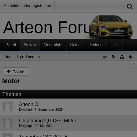
Anmelden oder registrieren
Arteon Forum
Portal
Forum
Marktplatz
Galerie
Kalender
Unerledigte Themen
Technik
Motor
Themen
Arteon ÖL
Dwightgl
7. September 2025
Chiptuning 2,0 TSFI Motor
Dwightgl
22. Mai 2024
Tuningbox 240PS TDi