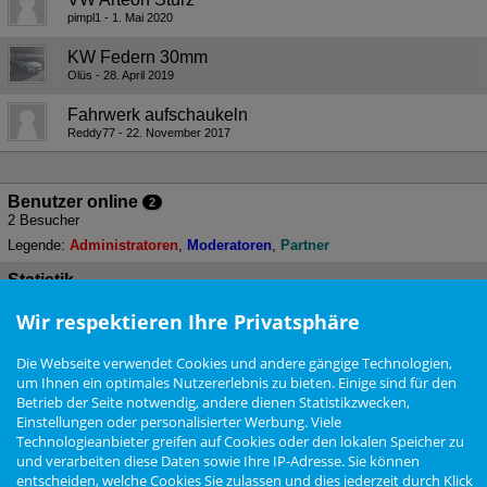
pimpl1
1. Mai 2020
KW Federn 30mm
Olüs
28. April 2019
Fahrwerk aufschaukeln
Reddy77
22. November 2017
Benutzer online
2
2 Besucher
Legende:
Administratoren
Moderatoren
Partner
Statistik
5 Themen - 25 Beiträge (0,01 Beiträge pro Tag)
Wir respektieren Ihre Privatsphäre
Forum als gelesen markieren
Die Webseite verwendet Cookies und andere gängige Technologien,
um Ihnen ein optimales Nutzererlebnis zu bieten. Einige sind für den
Betrieb der Seite notwendig, andere dienen Statistikzwecken,
Nutzungsbedingungen
Datenschutzerklärung
Impressum
Newsletter
Einstellungen oder personalisierter Werbung. Viele
Cookie Einstellungen
Technologieanbieter greifen auf Cookies oder den lokalen Speicher zu
und verarbeiten diese Daten sowie Ihre IP-Adresse. Sie können
entscheiden, welche Cookies Sie zulassen und dies jederzeit durch Klick