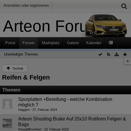
Anmelden oder registrieren
Arteon Forum
Portal
Forum
Marktplatz
Galerie
Kalender
Unerledigte Themen
Technik
Reifen & Felgen
Themen
Spurplatten +Bereifung - welche Kombination
möglich ?
Haggert
27. Februar 2024
Arteon Shooting Brake Auf 20x10 Rotiform Felgen &
Bags
OswaldEverhart
10. Februar 2023