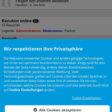
Felgen von anderen Modellen
DaveRich
6. Juni 2018
Benutzer online
15
15 Besucher
Legende:
Administratoren
Moderatoren
Partner
Statistik
11 Themen - 26 Beiträge (0,01 Beiträge pro Tag)
Wir respektieren Ihre Privatsphäre
Forum als gelesen markieren
Die Webseite verwendet Cookies und andere gängige Technologien,
um Ihnen ein optimales Nutzererlebnis zu bieten. Einige sind für den
Nutzungsbedingungen
Betrieb der Seite notwendig, andere dienen Statistikzwecken,
Datenschutzerklärung
Impressum
Newsletter
Einstellungen oder personalisierter Werbung. Viele
Cookie Einstellungen
Technologieanbieter greifen auf Cookies oder den lokalen Speicher zu
und verarbeiten diese Daten sowie Ihre IP-Adresse. Sie können
entscheiden, welche Cookies Sie zulassen und dies jederzeit durch Klick
Zur Desktop Ansicht wechseln
auf
Cookie Einstellungen
ändern.
Das Arteon Forum ist
KEIN
offizielles Angebot der Volkswagen AG
Cookie-Einstellungen
Forensoftware: Burning Board®, entwickelt von WoltLab® GmbH
Konzept, Realisierung und Design:
BigMammut Webdesign
Alle Cookies akzeptieren