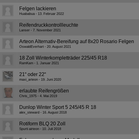
Felgen lackieren
Huababua
13. Februar 2022
Reifendruckkontrollleuchte
Lanser
7. November 2021
Arteon Alternativ-Bereifung auf 8x20 Rosario Felgen
OswaldEverhart
20. August 2021
18 Zoll Winterkompletträder 225/45 R18
RamKam
1. Januar 2021
21“ oder 22“
maxi_arteon
19. Juni 2020
erlaubte Reifengrößen
Chris_1975
4. Mai 2019
Dunlop Winter Sport 5 245/45 R 18
alex_steward
16. August 2018
Rotiform BLQ 20 Zoll
Spurti airteon
10. Juli 2018