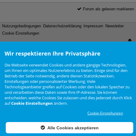
Forum als gelesen markieren
Nutzungsbedingungen
Datenschutzerklärung
Impressum
Newsletter
Cookie Einstellungen
Wir respektieren Ihre Privatsphäre
Zur Desktop Ansicht wechseln
Das Arteon Forum ist
KEIN
offizielles Angebot der Volkswagen AG
Die Webseite verwendet Cookies und andere gängige Technologien,
Forensoftware: Burning Board®, entwickelt von WoltLab® GmbH
um Ihnen ein optimales Nutzererlebnis zu bieten. Einige sind für den
Konzept, Realisierung und Design:
BigMammut Webdesign
Betrieb der Seite notwendig, andere dienen Statistikzwecken,
Einstellungen oder personalisierter Werbung. Viele
Werbelink: Dieser Link Platz ist frei!
Technologieanbieter greifen auf Cookies oder den lokalen Speicher zu
und verarbeiten diese Daten sowie Ihre IP-Adresse. Sie können
entscheiden, welche Cookies Sie zulassen und dies jederzeit durch Klick
auf
Cookie Einstellungen
ändern.
Cookie-Einstellungen
Alle Cookies akzeptieren