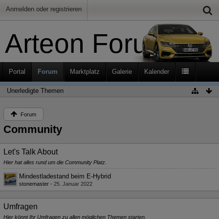
Anmelden oder registrieren
Arteon Forum
Portal
Forum
Marktplatz
Galerie
Kalender
Unerledigte Themen
Forum
Community
Let's Talk About
Hier hat alles rund um die Community Platz.
Mindestladestand beim E-Hybrid
stonemaster
-
25. Januar 2022
Umfragen
Hier könnt Ihr Umfragen zu allen möglichen Themen starten.