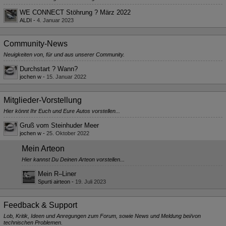
WE CONNECT Stöhrung ? März 2022
ALDI
-
4. Januar 2023
Community-News
Neuigkeiten von, für und aus unserer Community.
Durchstart ? Wann?
jochen w
-
15. Januar 2022
Mitglieder-Vorstellung
Hier könnt Ihr Euch und Eure Autos vorstellen...
Gruß vom Steinhuder Meer
jochen w
-
25. Oktober 2022
Mein Arteon
Hier kannst Du Deinen Arteon vorstellen...
Mein R–Liner
Spurti airteon
-
19. Juli 2023
Feedback & Support
Lob, Kritik, Ideen und Anregungen zum Forum, sowie News und Meldung bei/von
technischen Problemen.