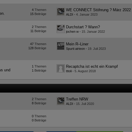
WE CONNECT Stöhrung ? März 2022
4
Themen
en.
15
Beiträge
ALDI
-
4. Januar 2023
Durchstart ? Wann?
2
Themen
11
Beiträge
jochen w
-
15. Januar 2022
Mein R–Liner
47
Themen
128
Beiträge
Spurti airteon
-
19. Juli 2023
Recaptcha ist echt ein Krampf
1
Themen
ws und
1
Beiträge
tttoli
-
5. August 2018
Treffen NRW
2
Themen
8
Beiträge
ALDI
-
15. Juli 2020
0
Themen
0
Beiträge