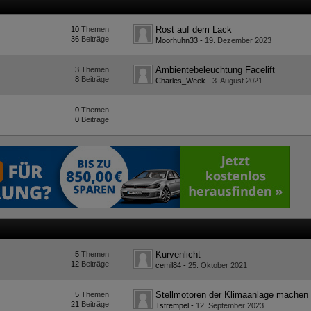
Rost auf dem Lack
10
Themen
36
Beiträge
Moorhuhn33
-
19. Dezember 2023
Ambientebeleuchtung Facelift
3
Themen
8
Beiträge
Charles_Week
-
3. August 2021
0
Themen
0
Beiträge
Kurvenlicht
5
Themen
12
Beiträge
cemil84
-
25. Oktober 2021
5
Themen
21
Beiträge
Tstrempel
-
12. September 2023