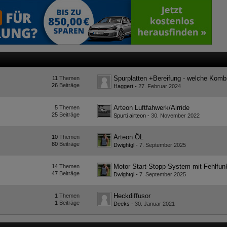
11
Themen
26
Beiträge
Haggert
-
27. Februar 2024
Arteon Luftfahwerk/Airride
5
Themen
25
Beiträge
Spurti airteon
-
30. November 2022
Arteon ÖL
10
Themen
80
Beiträge
Dwightgl
-
7. September 2025
14
Themen
47
Beiträge
Dwightgl
-
7. September 2025
Heckdiffusor
1
Themen
1
Beiträge
Deeks
-
30. Januar 2021