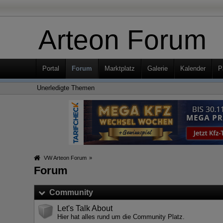
Arteon Forum
Portal
Forum
Marktplatz
Galerie
Kalender
P
Unerledigte Themen
VW Arteon Forum
»
Forum
Community
Let's Talk About
Hier hat alles rund um die Community Platz.