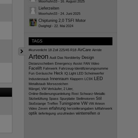
Moorhuhn33
-
16. August 2025
Lieferzeiten
Moorhuhn33
-
24. Juni 2025
Chiptuning 2,0 TSFI Motor
Dwightgl
-
22. Mai 2024
TAGS
AirCare
#kurvenlicht
18 Zoll
225/45 R18
Airride
Arteon
Design
Audi
Das Nordderby
Distanzscheiben
Emergency Assist
FAN Video
Facelift
Fahrwerk
Fahrzeug-Identifizierungsnumme
Heck
Fun
Geräusche
IQ.Light LED Scheinwerfer
LED
Innenraum
Industiestaub
Klappern
LC9X
Metallstaub
Morsezeichen
Mängel, VW Verkäufer, 2 Liter,
Online-Bedienungsanleitung
Rost
Schwarz-Metallic
Stil
Sitzbelüftung
Spass
Spurplatte
Stellmotoren
Tuningzene
VW
Stoßstange
Treffen
VW Arteon
erfahrung
Video
Zeven
herstellerangaben
luftfahrwerk
optik
winterreifen
tieferlegung
unzufrieden
öl