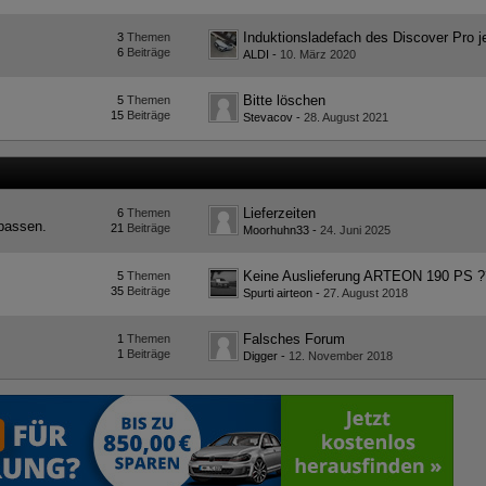
3
Themen
6
Beiträge
ALDI
-
10. März 2020
Bitte löschen
5
Themen
15
Beiträge
Stevacov
-
28. August 2021
Lieferzeiten
6
Themen
passen.
21
Beiträge
Moorhuhn33
-
24. Juni 2025
5
Themen
35
Beiträge
Spurti airteon
-
27. August 2018
Falsches Forum
1
Themen
1
Beiträge
Digger
-
12. November 2018