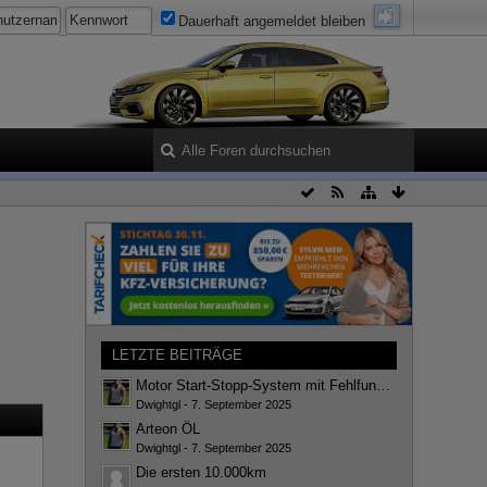
Dauerhaft angemeldet bleiben
LETZTE BEITRÄGE
Motor Start-Stopp-System mit Fehlfunktionen
Dwightgl
-
7. September 2025
Arteon ÖL
Dwightgl
-
7. September 2025
Die ersten 10.000km