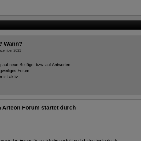
 ? Wann?
ezember 2021
 auf neue Beitäge, bzw. auf Antworten.
ngweiliges Forum.
 ist aktiv.
 Arteon Forum startet durch
en wir das Forum für Euch fertig gestellt und starten heute durch.