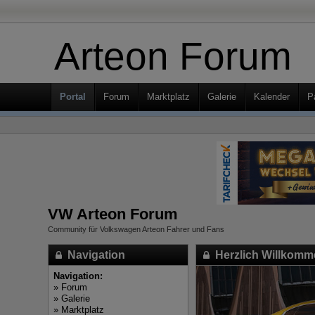
Arteon Forum
Portal
Forum
Marktplatz
Galerie
Kalender
P
VW Arteon Forum
Community für Volkswagen Arteon Fahrer und Fans
Navigation
Herzlich Willkomm
Navigation:
»
Forum
»
Galerie
»
Marktplatz