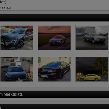
eben)
r sichtbar.
m Marktplatz
e