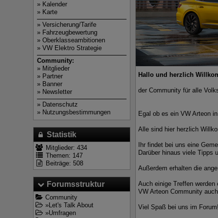
»
Kalender
»
Karte
»
Versicherung/Tarife
»
Fahrzeugbewertung
»
Oberklasseambitionen
»
VW Elektro Strategie
Community:
»
Mitglieder
Hallo und herzlich Willk
»
Partner
»
Banner
der Community für alle Volk
»
Newsletter
»
Datenschutz
»
Nutzungsbestimmungen
Egal ob es ein VW Arteon in
Alle sind hier herzlich Will
Statistik
Ihr findet bei uns eine Geme
Mitglieder: 434
Darüber hinaus viele Tipps 
Themen: 147
Beiträge: 508
Außerdem erhalten die angem
Auch einige Treffen werden o
Forumsstruktur
VW Arteon Community auch di
Community
»
Let's Talk About
Viel Spaß bei uns im Forum
»
Umfragen