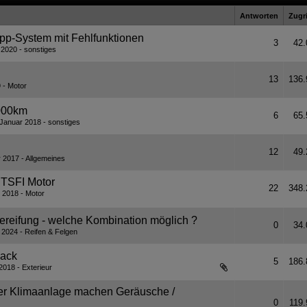
Antworten
Zugri
opp-System mit Fehlfunktionen
3
42.
 2020
sonstiges
13
136.
9
Motor
.000km
6
65.
 Januar 2018
sonstiges
12
49.
r 2017
Allgemeines
 TSFI Motor
22
348.
 2018
Motor
1
2
ereifung - welche Kombination möglich ?
0
34.
 2024
Reifen & Felgen
Lack
5
186.
2018
Exterieur
der Klimaanlage machen Geräusche /
0
119.