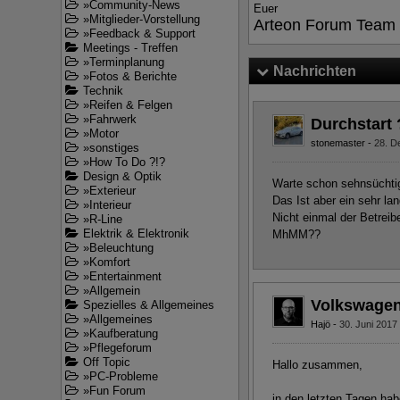
»
Community-News
Euer
»
Mitglieder-Vorstellung
Arteon Forum Team
»
Feedback & Support
Meetings - Treffen
»
Terminplanung
Nachrichten
»
Fotos & Berichte
Technik
»
Reifen & Felgen
»
Fahrwerk
Durchstart
»
Motor
stonemaster
28. D
»
sonstiges
»
How To Do ?!?
Design & Optik
Warte schon sehnsüchtig
»
Exterieur
Das Ist aber ein sehr la
»
Interieur
Nicht einmal der Betreiber
»
R-Line
Elektrik & Elektronik
MhMM??
»
Beleuchtung
»
Komfort
»
Entertainment
»
Allgemein
Volkswagen
Spezielles & Allgemeines
»
Allgemeines
Hajö
30. Juni 2017
»
Kaufberatung
»
Pflegeforum
Off Topic
Hallo zusammen,
»
PC-Probleme
»
Fun Forum
in den letzten Tagen hab