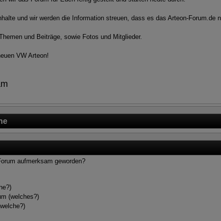
alte und wir werden die Information streuen, dass es das Arteon-Forum.de nun
 Themen und Beiträge, sowie Fotos und Mitglieder.
 neuen VW Arteon!
am
ne
n Forum aufmerksam geworden?
he?)
um (welches?)
(welche?)