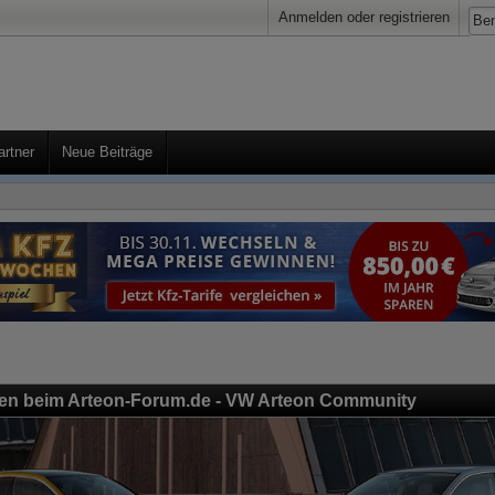
Anmelden oder registrieren
artner
Neue Beiträge
en beim Arteon-Forum.de - VW Arteon Community