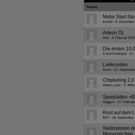
Thema
Motor Start-St
koni50
8. Dezember
Arteon ÖL
Hok
8. Februar 201
Die ersten 10
FranzFerdinand
21.
Lieferzeiten
freshi
15. Septembe
Chiptuning 2,0
Arteon_user
5. März
Spurplatten +B
Haggert
27. Februar
Rost auf dem 
fk57
18. September 
Stellmotoren 
Morsezeichen