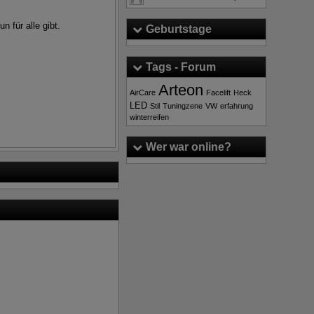
 für alle gibt.
Geburtstage
Tags - Forum
Arteon
AirCare
Facelift
Heck
LED
Stil
Tuningzene
VW
erfahrung
winterreifen
Weiterlesen
Wer war online?