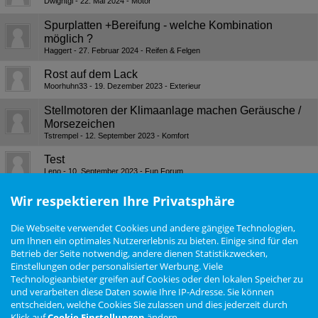
Dwightgl
22. Mai 2024
Motor
Spurplatten +Bereifung - welche Kombination
möglich ?
Haggert
27. Februar 2024
Reifen & Felgen
Rost auf dem Lack
Moorhuhn33
19. Dezember 2023
Exterieur
Stellmotoren der Klimaanlage machen Geräusche /
Morsezeichen
Tstrempel
12. September 2023
Komfort
Test
Leno
10. September 2023
Fun Forum
Mein R–Liner
Wir respektieren Ihre Privatsphäre
Spurti airteon
19. Juli 2023
Mein Arteon
Die Webseite verwendet Cookies und andere gängige Technologien,
um Ihnen ein optimales Nutzererlebnis zu bieten. Einige sind für den
Betrieb der Seite notwendig, andere dienen Statistikzwecken,
Nutzungsbedingungen
Datenschutzerklärung
Impressum
Newsletter
Einstellungen oder personalisierter Werbung. Viele
Cookie Einstellungen
Technologieanbieter greifen auf Cookies oder den lokalen Speicher zu
und verarbeiten diese Daten sowie Ihre IP-Adresse. Sie können
entscheiden, welche Cookies Sie zulassen und dies jederzeit durch
Klick auf
Cookie Einstellungen
ändern.
Zur Desktop Ansicht wechseln